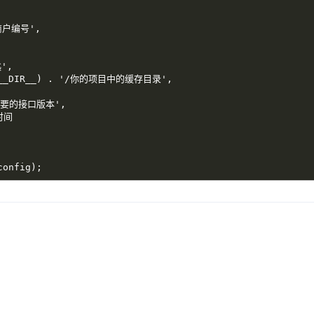
的商户编号',
',
me(__DIR__) . '/你的项目中的缓存目录',
所需要的接口版本',
时间
config);